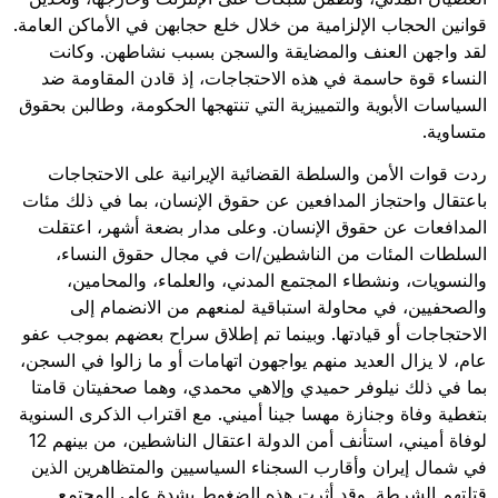
قوانين الحجاب الإلزامية من خلال خلع حجابهن في الأماكن العامة.
لقد واجهن العنف والمضايقة والسجن بسبب نشاطهن. وكانت
النساء قوة حاسمة في هذه الاحتجاجات، إذ قادن المقاومة ضد
السياسات الأبوية والتمييزية التي تنتهجها الحكومة، وطالبن بحقوق
متساوية.
ردت قوات الأمن والسلطة القضائية الإيرانية على الاحتجاجات
باعتقال واحتجاز المدافعين عن حقوق الإنسان، بما في ذلك مئات
المدافعات عن حقوق الإنسان. وعلى مدار بضعة أشهر، اعتقلت
السلطات المئات من الناشطين/ات في مجال حقوق النساء،
والنسويات، ونشطاء المجتمع المدني، والعلماء، والمحامين،
والصحفيين، في محاولة استباقية لمنعهم من الانضمام إلى
الاحتجاجات أو قيادتها. وبينما تم إطلاق سراح بعضهم بموجب عفو
عام، لا يزال العديد منهم يواجهون اتهامات أو ما زالوا في السجن،
بما في ذلك نيلوفر حميدي وإلاهي محمدي، وهما صحفيتان قامتا
بتغطية وفاة وجنازة مهسا جينا أميني. مع اقتراب الذكرى السنوية
لوفاة أميني، استأنف أمن الدولة اعتقال الناشطين، من بينهم 12
في شمال إيران وأقارب السجناء السياسيين والمتظاهرين الذين
قتلتهم الشرطة. وقد أثرت هذه الضغوط بشدة على المجتمع