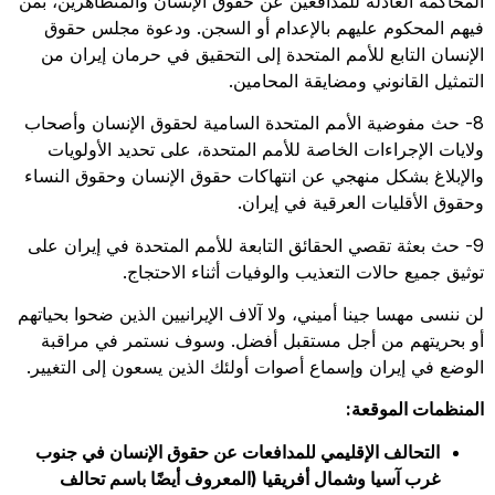
المحاكمة العادلة للمدافعين عن حقوق الإنسان والمتظاهرين، بمن
فيهم المحكوم عليهم بالإعدام أو السجن. ودعوة مجلس حقوق
الإنسان التابع للأمم المتحدة إلى التحقيق في حرمان إيران من
التمثيل القانوني ومضايقة المحامين.
8- حث مفوضية الأمم المتحدة السامية لحقوق الإنسان وأصحاب
ولايات الإجراءات الخاصة للأمم المتحدة، على تحديد الأولويات
والإبلاغ بشكل منهجي عن انتهاكات حقوق الإنسان وحقوق النساء
وحقوق الأقليات العرقية في إيران.
9- حث بعثة تقصي الحقائق التابعة للأمم المتحدة في إيران على
توثيق جميع حالات التعذيب والوفيات أثناء الاحتجاج.
لن ننسى مهسا جينا أميني، ولا آلاف الإيرانيين الذين ضحوا بحياتهم
أو بحريتهم من أجل مستقبل أفضل. وسوف نستمر في مراقبة
الوضع في إيران وإسماع أصوات أولئك الذين يسعون إلى التغيير.
المنظمات الموقعة:
التحالف الإقليمي للمدافعات عن حقوق الإنسان في جنوب
غرب آسيا وشمال أفريقيا (المعروف أيضًا باسم تحالف