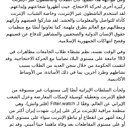
ركيزة أخرى لحركة الاحتجاج، حيث أظهروا شجاعتهم وإبداعهم.
لقد استخدم الناشطون عبر الإنترنت، وخاصة الشباب، الإنترنت
كأداة للتواصل والمعلومات والحشد. لقد شاركوا قصصهم وآرائهم
ومطالبهم مع العالم بطرق ملهمة. كما تعاونوا أيضًا مع منظمات
حقوق الإنسان الدولية والصحفيين والمشاهير للدفاع عن قضيتهم
وفضح انتهاكات الجمهورية الإسلامية.
وفي الوقت نفسه، نظم نشطاء طلاب الجامعات مظاهرات في
183 جامعة على مستوى البلاد تضامنا مع الحركة الاحتجاجية. وقد
انتقمت الحكومة من خلال سجن العديد من الطلاب بسبب
نشاطهم وطرد آخرين، بما في ذلك الأساتذة، من الأوساط
الأكاديمية.
ولجأت السلطات الإيرانية أيضًا إلى مستويات غير مسبوقة من
قطع الإنترنت وتعطيله كوسيلة لإسكات المعارضة وعزل الشعب
الإيراني عن العالم. وفقًا لـ Filter.watch (فلتر.واتش)، وهي
منظمة مراقبة للإنترنت تركز على إيران، شهدت إيران أكثر من
أربعة أشهر من انقطاع أو تباطؤ الإنترنت سواء على مستوى البلاد
أو على مستوى المقاطعات بعد وفاة ماهسا جينا أميني. وقد تم