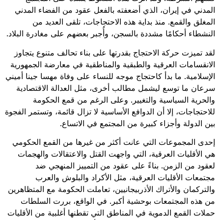
المدني في إيران، الذي أضعفته بالفعل عقود من الفضاء المدني
المغلق والقمع. منذ بداية هذه الاحتجاجات، تلقى العديد من
النشطاء أحكامًا مشددة بالسجن، وأُجبر بعضهم على مغادرة البلاد.
لقد تميزت حركة الاحتجاج بقدرتها على بناء تحالف متنوع يتجاوز
الانقسامات العرقية والطبقية والمناطقية في معارضة الجمهورية
الإسلامية. ما بدأ كاحتجاج موجه للنساء على وفاة مهسا جينا أميني
سرعان ما توسع ليشمل مطالب أخرى، مثل العدالة الاقتصادية
والحرية السياسية والتغيير. وعلى الرغم من قمع الحكومة
للاحتجاجات، إلا أن الدوافع الأساسية لا تزال قائمة، وتستمر الفجوة
بين الدولة وأجزاء كبيرة من المجتمع في الاتساع.
إحدى المجموعات التي عانت أكثر من غيرها من القمع الحكومي
هي الأقليات العرقية، التي واجهت القتل والاعتقالات والهجمات
لعقود من الزمن. بناءً على عقود من التمييز المنهجي ضد
مجتمعات الأقليات العرقية، مثل الأكراد والبلوش والعرب
والتركمان والأتراك الأذربيجانيين، تعاملت الحكومة مع المتظاهرين
من هذه المجتمعات بوحشية أكبر. في الواقع، بررت السلطات
حملات القمع الدموية في المناطق التي تقطنها أغلبية من الأقليات