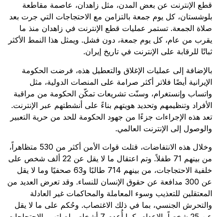
قطع الإنترنت عن بعض المدن، مثل زاهدان، عاصمة مقاطعة
بلوشستان، كل يوم جمعة بالتزامن مع الاحتجاجات التي جرت بعد
صلاة الجمعة. تستمر عمليات قطع الإنترنت في زاهدان منذ ما
يقرب من عام، كل يوم جمعة، دون فشل. ويمثل هذا النمط الأكثر
ثباتًا للرقابة على الإنترنت في تاريخ إيران.
بالإضافة إلى عمليات الإغلاق والتعطيل هذه، فرضت الحكومة
الإيرانية أيضًا فلاتر أكثر صرامة على المنصات الدولية، مثل
واتساب وإنستغرام، وسنّت تشريعات تمكّن الحكومة من مراقبة
الأفراد وتنظيمهم وتحديد هويتهم بناءً على أنشطتهم عبر الإنترنت.
تعد هذه الإجراءات جزءًا من جهود الحكومة للحد من حرية التعبير
والوصول إلى الإنترنت العالمي.
وخلال هذه الانتفاضات، قتلت قوات الأمن أكثر من 530 متظاهراً،
من بينهم 71 طفلاً. وتم اعتقال ما لا يقل عن 22 ألف شخص على
خلفية الاحتجاجات، من بينهم 714 طالبًا و63 صحفيًا وما لا يقل
عن 300 مدافعة عن حقوق الإنسان للنساء. وقد تعرض العديد من
المعتقلين للتعذيب وسوء المعاملة والمحاكمات غير العادلة
والتحرش الجنسي، بما في ذلك الاغتصاب. وحُكم على ما لا يقل
عن 25 شخصاً بالإعدام، كما أُعدم 7 أشخاص لصلتهم بالاحتجاجات.