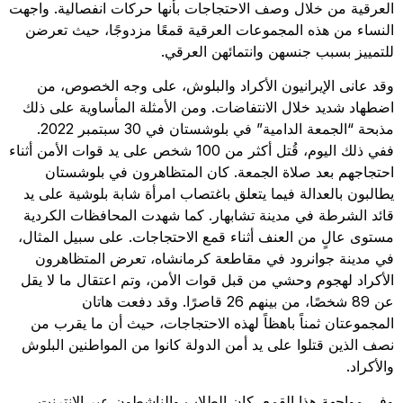
العرقية من خلال وصف الاحتجاجات بأنها حركات انفصالية. واجهت
النساء من هذه المجموعات العرقية قمعًا مزدوجًا، حيث تعرضن
للتمييز بسبب جنسهن وانتمائهن العرقي.
وقد عانى الإيرانيون الأكراد والبلوش، على وجه الخصوص، من
اضطهاد شديد خلال الانتفاضات. ومن الأمثلة المأساوية على ذلك
مذبحة “الجمعة الدامية” في بلوشستان في 30 سبتمبر 2022.
ففي ذلك اليوم، قُتل أكثر من 100 شخص على يد قوات الأمن أثناء
احتجاجهم بعد صلاة الجمعة. كان المتظاهرون في بلوشستان
يطالبون بالعدالة فيما يتعلق باغتصاب امرأة شابة بلوشية على يد
قائد الشرطة في مدينة تشابهار. كما شهدت المحافظات الكردية
مستوى عالٍ من العنف أثناء قمع الاحتجاجات. على سبيل المثال،
في مدينة جوانرود في مقاطعة كرمانشاه، تعرض المتظاهرون
الأكراد لهجوم وحشي من قبل قوات الأمن، وتم اعتقال ما لا يقل
عن 89 شخصًا، من بينهم 26 قاصرًا. وقد دفعت هاتان
المجموعتان ثمناً باهظاً لهذه الاحتجاجات، حيث أن ما يقرب من
نصف الذين قتلوا على يد أمن الدولة كانوا من المواطنين البلوش
والأكراد.
وفي مواجهة هذا القمع، كان الطلاب والناشطون عبر الإنترنت