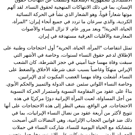
الإنسان، بما في ذلك الانتهاكات المنهجية لحقوق النساء. لقد ألهم
موتها شعاراً قوياً، وهو الشعار الذي نشأ في الحركة النسائية
الكردية، والذي سرعان ما تردد في جميع أنحاء إيران: “المرأة،
الحياة، الحرية!” وبعد مرور عام، لا تزال النساء والأصوات
المعارضة والأقليات العرقية مستهدفة في إيران.
تمثل انتفاضات “المرأة، الحياة، الحرية” أول احتجاجات وطنية على
الإطلاق لدعم حقوق النساء لسنوات، وخاصة في الأشهر التي
سبقت وفاة مهسا جينا أميني في حجز الشرطة، كان الشعب
الإيراني منهكاً وغاضباً بسبب عنف شرطة الأخلاق والضغط على
النساء. أشعلت وفاة مهسا الغضب المكبوت لدى الإيرانيين،
وخاصة النساء اللواتي سئمن عنف الدولة والتمييز والحكم الأبوي.
بناءً على عقود من المقاومة النسوية واستمرار الحركة النسوية
من أجل المساواة، لعبت المرأة الإيرانية دورًا مركزيًا في هذه
الاحتجاجات. في الواقع، ينبغي النظر إلى هذه الاحتجاجات على أنها
تتويج لأكثر من أربعة عقود من نضال النساء الإيرانيات، بما في
ذلك ضد قوانين الحجاب الإلزامية، وهي النضالات التي أصبحت
متشابكة مع الحياة اليومية للنساء. شاركت النساء في حملات
العصيان المدني، ونظمن شبكات على الإنترنت وخارجها، وتحدين