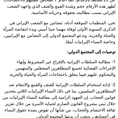
تُظهر هذه الأرقام حجم وشدة القمع والعنف الذي واجهه الشعب
الإيراني بسبب مطالبته بحقوقه وحرياته الأساسية.
نحن، المنظمات الموقعة أدناه، نتضامن مع الشعب الإيراني في
الذكرى السنوية الأولى لوفاة مهسا جينا أميني وبدء انتفاضة المرأة
والحياة والحرية. وندعو المجتمع الدولي إلى التضامن مع الإيرانيين،
وخاصة النساء الإيرانيات أيضًا.
توصيات إلى المجتمع الدولي:
1- مطالبة السلطات الإيرانية بالإفراج غير المشروط وإنهاء
الإجراءات القضائية لجميع المتظاهرين المعتقلين والمتهمين
والمحكوم عليهم فيما يتعلق باحتجاجات المرأة والحياة والحرية.
2- إدانة استخدام السلطات الإيرانية للعنف والقمع والانتقام ضد
المتظاهرين السلميين، بما في ذلك النساء الإيرانيات اللاتي يتحدين
قوانين الحجاب. إن الجهود الرامية إلى معاقبة النساء الإيرانيات من
خلال تبني مشروع القانون الصارم لحماية الأسرة من خلال تعزيز
ثقافة الاحتشام والحجاب، من شأنها أن تقوض بشدة حقوق النساء
في أجسادهن، ويجب أن يدينها المجتمع الدولي.