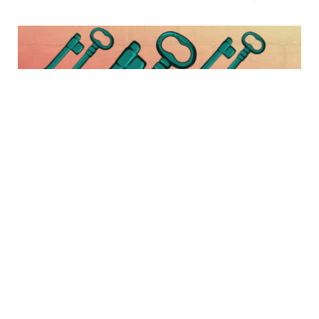
26 نوفمبر, 2023
في فلسطين، #هي ـ مدافعة عن حقها في
الحياة وتقرير المصير