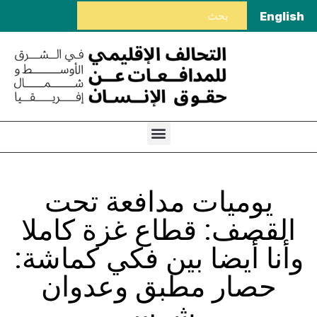
English
يوميات مدافعة تحت
القصف: قطاع غزة كاملا
وأنا أيضا بين فكي كماشة:
حصار مطبق وعدوان
شرس