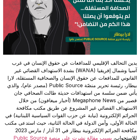
يدين التحالف الإقليمي للمدافعات عن حقوق الإنسان في غرب
آسيا وشمال إفريقيا (WANA) بشدة الاستهداف القضائي غير
القانوني للمدافعات عن حقوق الإنسان والصحافية المستقلة، لارا
بيطار، رئيسة تحرير منصّة Public Source (مصدر عام)، والذي
يأتي ضمن سلسة من استهدافات حديثة طالت الصحافي جان
قصير من Megaphone News (أخبار ميغافون) من خلال
الاستهداف القضائي غير المشروع عن طريق مكتب مكافحة
الجرائم الإلكترونية (نيابة عن حزب القوات السياسية اللبنانية) في
الحالة الأولى، وأمن الدولة في الحالة الثانية، حيث استدعى مكتب
مكافحة الجرائم الإلكترونية بيطار في 31 آذار / مارس 2023
للاستجواب،
بسبب مقالة نشرت على منصة Public Source