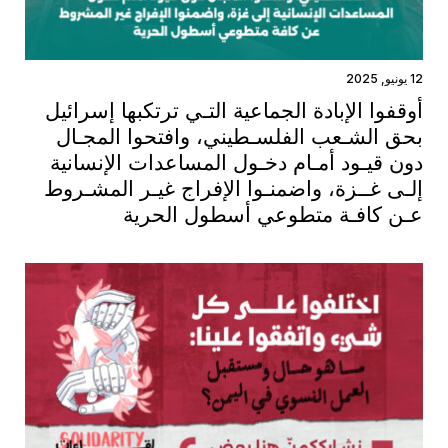
12 يونيو, 2025
أوقفوا الإبادة الجماعية التـي ترتكبها إسرائيل
بحق الشـعب الفلسـطيني، وافتحوا المجـال
دون قيـود أمـام دخـول المساعدات الإنسانية
إلـى غــزة، واضمنـوا الإفراج غيـر المشـروط
عـن كافـة متطوعي أسطول الحرية